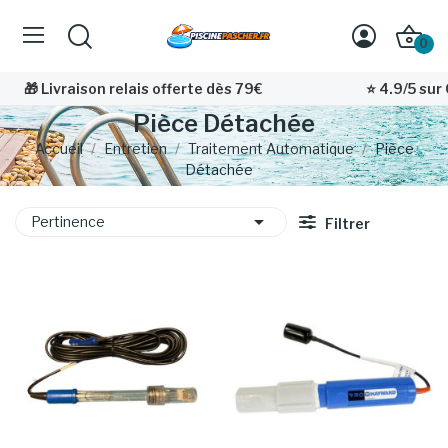
0
🎁 Livraison relais offerte dès 79€
⭐ 4.9/5 sur Goo
Pièce Détachée
Accueil
Entretien
Traitement Automatique
Pièce
Détachée

Pertinence
Filtrer