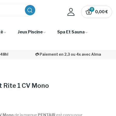
0
0,00 €
té
Jeux Piscine
Spa Et Sauna
💳 Paiement en 2,3 ou 4x avec Alma
📦 Livr
t Rite 1 CV Mono
CV Mono
de la marque
PENTAIR
est conçu pour