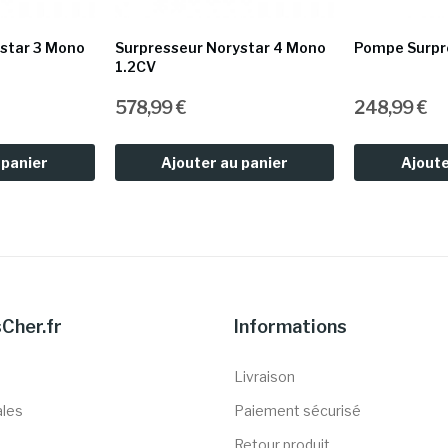
star 3 Mono
Surpresseur Norystar 4 Mono
Pompe Surpr
1.2CV
578,99 €
248,99 €
 panier
Ajouter au panier
Ajoute
Cher.fr
Informations
Livraison
ales
Paiement sécurisé
Retour produit