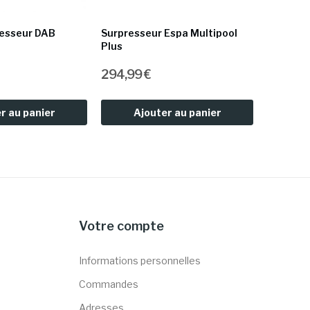
esseur DAB
Surpresseur Espa Multipool
Pompe D
Plus
294,99 €
278,99 
r au panier
Ajouter au panier
Aj
Votre compte
Informations personnelles
Commandes
Adresses