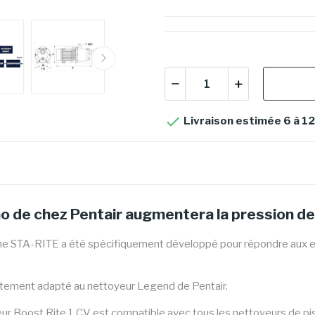

Livraison estimée 6 à 12
o de chez Pentair augmentera la pression de
e STA-RITE a été spécifiquement développé pour répondre aux ex
itement adapté au nettoyeur Legend de Pentair.
seur Boost Rite 1 CV est compatible avec tous les nettoyeurs de pisc