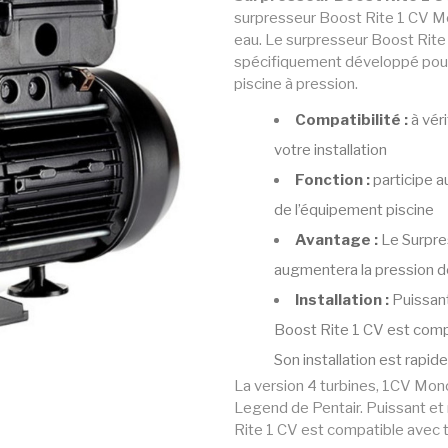
surpresseur Boost Rite 1 CV Mo
eau. Le surpresseur Boost Rit
spécifiquement développé pour
piscine à pression.
Compatibilité :
à véri
votre installation
Fonction :
participe a
de l’équipement piscine
Avantage :
Le Surpre
augmentera la pression d
Installation :
Puissant
Boost Rite 1 CV est compa
Son installation est rapi
La version 4 turbines, 1CV Mo
Legend de Pentair. Puissant et 
Rite 1 CV est compatible avec t