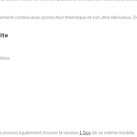
ement continu avec protection thermique et est ultra silencieux. D
ite
lsius
us pouvez également trouver la version
1,5cv
de ce même modèle.